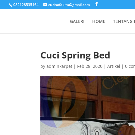
082128535164
cucisofakita@gmail.com
GALERI
HOME
TENTANG 
Cuci Spring Bed
by
adminkarpet
|
Feb 28, 2020
|
Artikel
|
0 c