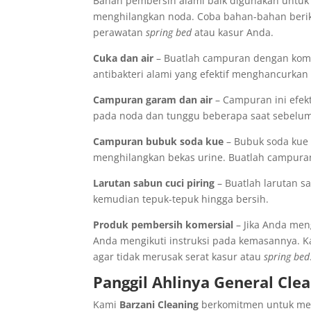
Bahan pembersih alami baik digunakan untu
menghilangkan noda. Coba bahan-bahan berikut
perawatan
spring bed
atau kasur Anda.
Cuka dan air
– Buatlah campuran dengan komp
antibakteri alami yang efektif menghancurkan
Campuran garam dan air
– Campuran ini efek
pada noda dan tunggu beberapa saat sebelu
Campuran bubuk soda kue
– Bubuk soda kue 
menghilangkan bekas urine. Buatlah campuran 
Larutan sabun cuci piring
– Buatlah larutan sa
kemudian tepuk-tepuk hingga bersih.
Produk pembersih komersial
– Jika Anda men
Anda mengikuti instruksi pada kemasannya. K
agar tidak merusak serat kasur atau
spring bed
Panggil Ahlinya General Cl
Kami
Barzani Cleaning
berkomitmen untuk memb