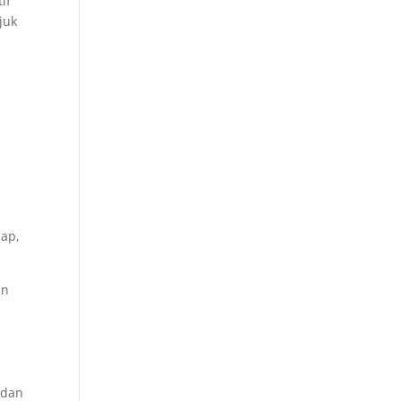
if
juk
sap,
an
i
 dan