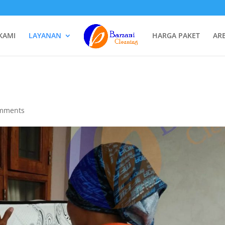
KAMI
LAYANAN
HARGA PAKET
AR
omments