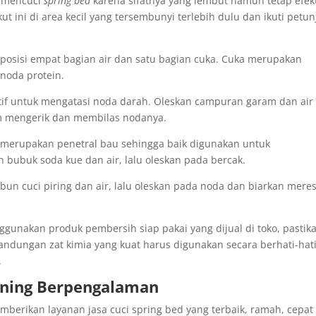
k mencuci
spring bed
karena sifatnya yang lembut namun tetap efekt
 ini di area kecil yang tersembunyi terlebih dulu dan ikuti petun
osisi empat bagian air dan satu bagian cuka. Cuka merupakan
 noda protein.
tif untuk mengatasi noda darah. Oleskan campuran garam dan air
m mengerik dan membilas nodanya.
merupakan penetral bau sehingga baik digunakan untuk
bubuk soda kue dan air, lalu oleskan pada bercak.
bun cuci piring dan air, lalu oleskan pada noda dan biarkan mere
ggunakan produk pembersih siap pakai yang dijual di toko, pastik
andungan zat kimia yang kuat harus digunakan secara berhati-hat
.
eaning Berpengalaman
erikan layanan jasa cuci spring bed yang terbaik, ramah, cepat