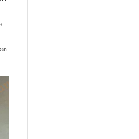
at
kan